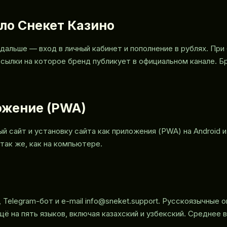
ало Снекет Казино
 дальше — вход в личный кабинет и пополнение в рублях. При
ссылки на которое бренд публикует в официальном канале. Б
ожение (PWA)
 сайт и установку сайта как приложения (PWA) на Android и
так же, как на компьютере.
 Telegram-бот и e-mail
info@sneket.support
. Русскоязычные о
ё на пять языков, включая казахский и узбекский. Среднее 