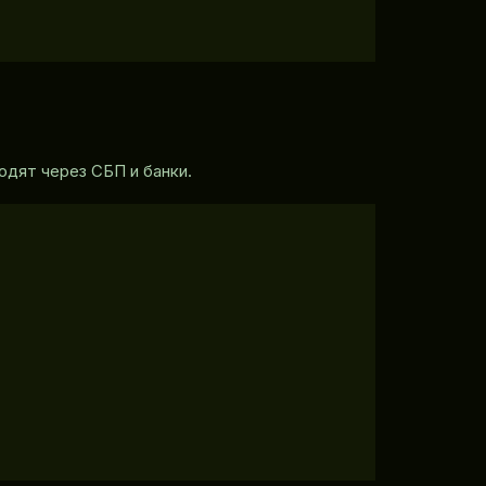
одят через СБП и банки.