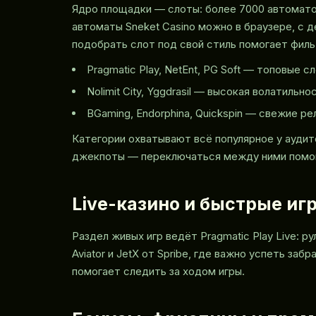
Ядро площадки — слоты: более 7000 автомато
автоматы Sneket Casino можно в браузере, с
подобрать слот под свой стиль помогает филь
Pragmatic Play, NetEnt, PG Soft — топовые 
Nolimit City, Yggdrasil — высокая волатильн
BGaming, Endorphina, Quickspin — свежие ре
Категории охватывают всё популярное у аудит
джекпоты — переключаться между ними помога
Live-казино и быстрые иг
Раздел живых игр ведёт Pragmatic Play Live: 
Aviator и JetX от Spribe, где важно успеть за
помогает следить за ходом игры.