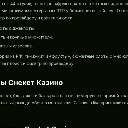
в от 44 студий, от ретро-«фруктов» до сюжетных видеосло
 демо-режимом и открытым RTP у большинства тайтлов. Отда
тр по провайдеру и волатильности.
слоты и джекпоты;
ость и крупные множители;
лизы и классика.
ории из РФ: «книжки» и «фрукты», сюжетные слоты с множи
ет поиск и фильтр по провайдеру.
ры Снекет Казино
рулетка, блэкджек и баккара с настоящим крупье в прямой тр
брать выигрыш до обрыва множителя. Ставки в live принимаютс