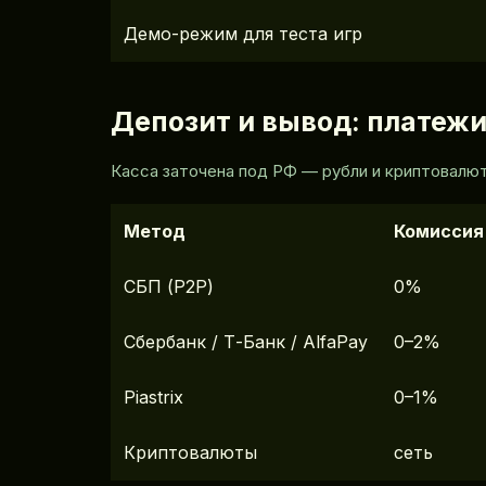
Демо-режим для теста игр
Депозит и вывод: платежи
Касса заточена под РФ — рубли и криптовалюты
Метод
Комиссия
СБП (P2P)
0%
Сбербанк / Т-Банк / AlfaPay
0–2%
Piastrix
0–1%
Криптовалюты
сеть