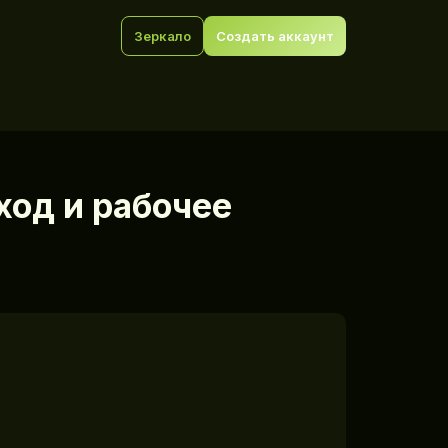
Зеркало
Создать аккаунт
ход и рабочее