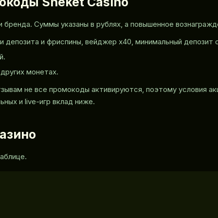
окоды Sneket Casino
и бренда. Суммы указаны в рублях, а повышенное вознаграж
 депозита и фриспины, вейджер x40, минимальный депозит о
й.
 других монетах.
тзывам не все промокоды активируются, поэтому условия ак
ных и live-игр вклад ниже.
Казино
аблице.