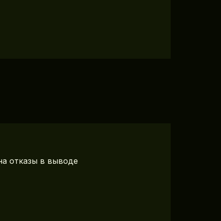
на отказы в выводе