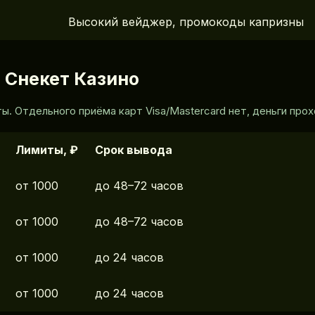
Высокий вейджер, промокоды капризны
 Снекет Казино
. Отдельного приёма карт Visa/Mastercard нет, деньги прох
Лимиты, ₽
Срок вывода
от 1000
до 48–72 часов
от 1000
до 48–72 часов
от 1000
до 24 часов
от 1000
до 24 часов