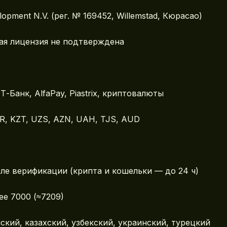
opment N.V. (рег. № 169452, Willemstad, Кюрасао)
ая лицензия не подтверждена
Т-Банк, AlfaPay, Piastrix, криптовалюты
R, KZT, UZS, AZN, UAH, TJS, AUD
сле верификации (крипта и кошельки — до 24 ч)
ее 7000 (≈7209)
ский, казахский, узбекский, украинский, турецкий